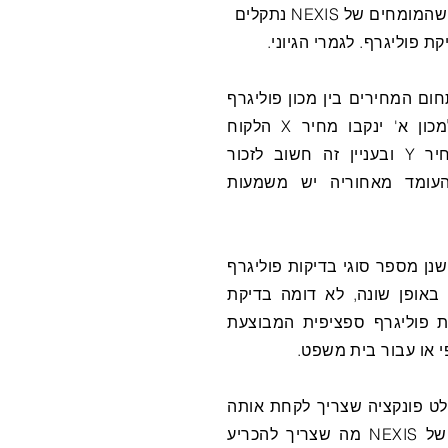
זו בדרך כלל השאלה הראשונית שהמומחים של NEXIS נתקלים
ת פוליגרף. לגמרי הגיוני.
ום המחירים בין מכון פוליגרף
אחד למשנהו, לקוח יתקשר למכון א' ינקבו מחיר X הלקוח
יתקשר למכון אחר ינקבו במחיר Y ובעניין זה חשוב לזכור
העומד מאחוריה יש משמעות
שנן מספר סוגי בדיקות פוליגרף
באופן שונה, לא דומה בדיקת
 פוליגרף ספציפית המבוצעת
י או עבור בית משפט.
ט פונקציה שצריך לקחת אותה
בחשבון אבל לדעת המומחים של NEXIS מה שצריך להכריע